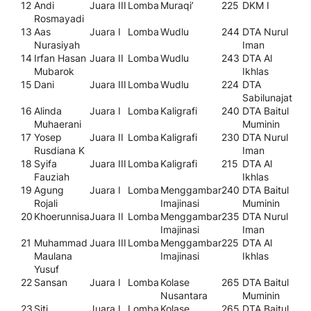
12
Andi
Juara III
Lomba
Muraqi’
225
DKM I
Rosmayadi
13
Aas
Juara I
Lomba
Wudlu
244
DTA Nurul
Nurasiyah
Iman
14
Irfan Hasan
Juara II
Lomba
Wudlu
243
DTA Al
Mubarok
Ikhlas
15
Dani
Juara III
Lomba
Wudlu
224
DTA
Sabilunajat
16
Alinda
Juara I
Lomba
Kaligrafi
240
DTA Baitul
Muhaerani
Muminin
17
Yosep
Juara II
Lomba
Kaligrafi
230
DTA Nurul
Rusdiana K
Iman
18
Syifa
Juara III
Lomba
Kaligrafi
215
DTA Al
Fauziah
Ikhlas
19
Agung
Juara I
Lomba
Menggambar
240
DTA Baitul
Rojali
Imajinasi
Muminin
20
Khoerunnisa
Juara II
Lomba
Menggambar
235
DTA Nurul
Imajinasi
Iman
21
Muhammad
Juara III
Lomba
Menggambar
225
DTA Al
Maulana
Imajinasi
Ikhlas
Yusuf
22
Sansan
Juara I
Lomba
Kolase
265
DTA Baitul
Nusantara
Muminin
23
Siti
Juara I
Lomba
Kolase
265
DTA Baitul