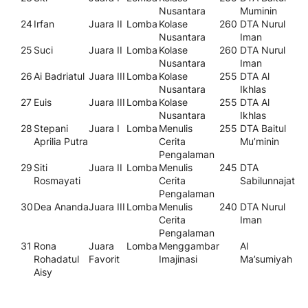
Nusantara
Muminin
24
Irfan
Juara II
Lomba
Kolase
260
DTA Nurul
Nusantara
Iman
25
Suci
Juara II
Lomba
Kolase
260
DTA Nurul
Nusantara
Iman
26
Ai Badriatul
Juara III
Lomba
Kolase
255
DTA Al
Nusantara
Ikhlas
27
Euis
Juara III
Lomba
Kolase
255
DTA Al
Nusantara
Ikhlas
28
Stepani
Juara I
Lomba
Menulis
255
DTA Baitul
Aprilia Putra
Cerita
Mu’minin
Pengalaman
29
Siti
Juara II
Lomba
Menulis
245
DTA
Rosmayati
Cerita
Sabilunnajat
Pengalaman
30
Dea Ananda
Juara III
Lomba
Menulis
240
DTA Nurul
Cerita
Iman
Pengalaman
31
Rona
Juara
Lomba
Menggambar
Al
Rohadatul
Favorit
Imajinasi
Ma’sumiyah
Aisy