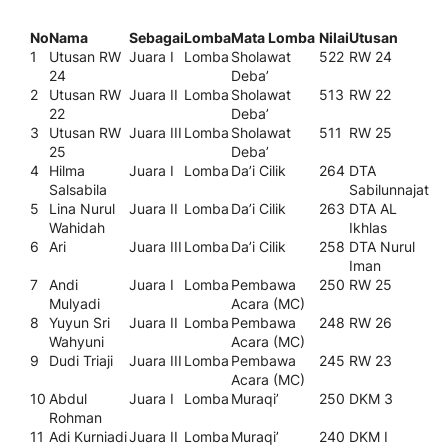
No
Nama
Sebagai
Lomba
Mata Lomba
Nilai
Utusan
1
Utusan RW
Juara I
Lomba
Sholawat
522
RW 24
24
Deba’
2
Utusan RW
Juara II
Lomba
Sholawat
513
RW 22
22
Deba’
3
Utusan RW
Juara III
Lomba
Sholawat
511
RW 25
25
Deba’
4
Hilma
Juara I
Lomba
Da’i Cilik
264
DTA
Salsabila
Sabilunnajat
5
Lina Nurul
Juara II
Lomba
Da’i Cilik
263
DTA AL
Wahidah
Ikhlas
6
Ari
Juara III
Lomba
Da’i Cilik
258
DTA Nurul
Iman
7
Andi
Juara I
Lomba
Pembawa
250
RW 25
Mulyadi
Acara (MC)
8
Yuyun Sri
Juara II
Lomba
Pembawa
248
RW 26
Wahyuni
Acara (MC)
9
Dudi Triaji
Juara III
Lomba
Pembawa
245
RW 23
Acara (MC)
10
Abdul
Juara I
Lomba
Muraqi’
250
DKM 3
Rohman
11
Adi Kurniadi
Juara II
Lomba
Muraqi’
240
DKM I