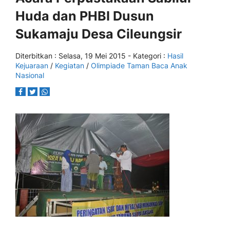
Huda dan PHBI Dusun
Sukamaju Desa Cileungsir
Diterbitkan :
Selasa, 19 Mei 2015
- Kategori :
Hasil
Kejuaraan
/
Kegiatan
/
Olimpiade Taman Baca Anak
Nasional