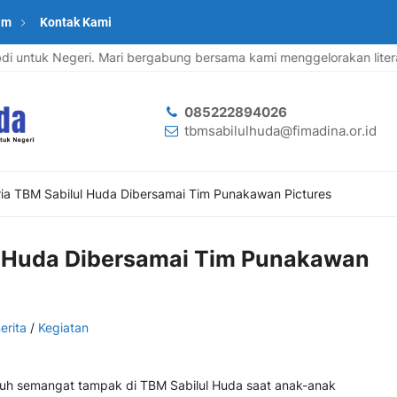
am
Kontak Kami
i untuk Negeri. Mari bergabung bersama kami menggelorakan literasi 
085222894026
tbmsabilulhuda@fimadina.or.id
ia TBM Sabilul Huda Dibersamai Tim Punakawan Pictures
l Huda Dibersamai Tim Punakawan
erita
/
Kegiatan
h semangat tampak di TBM Sabilul Huda saat anak-anak