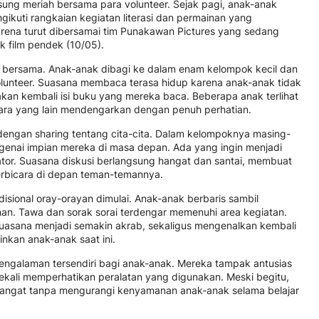
sung meriah bersama para volunteer. Sejak pagi, anak-anak
ikuti rangkaian kegiatan literasi dan permainan yang
arena turut dibersamai tim
Punakawan Pictures
yang sedang
 film pendek (10/05).
 bersama. Anak-anak dibagi ke dalam enam kelompok kecil dan
lunteer. Suasana membaca terasa hidup karena anak-anak tidak
kan kembali isi buku yang mereka baca. Beberapa anak terlihat
ra yang lain mendengarkan dengan penuh perhatian.
 dengan sharing tentang cita-cita. Dalam kelompoknya masing-
genai impian mereka di masa depan. Ada yang ingin menjadi
creator. Suasana diskusi berlangsung hangat dan santai, membuat
 berbicara di depan teman-temannya.
isional oray-orayan dimulai. Anak-anak berbaris sambil
inan. Tawa dan sorak sorai terdengar memenuhi area kegiatan.
suasana menjadi semakin akrab, sekaligus mengenalkan kembali
inkan anak-anak saat ini.
engalaman tersendiri bagi anak-anak. Mereka tampak antusias
kali memperhatikan peralatan yang digunakan. Meski begitu,
emangat tanpa mengurangi kenyamanan anak-anak selama belajar