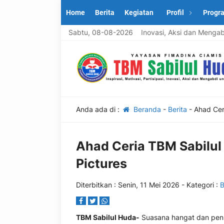
Home
Berita
Kegiatan
Profil
Progr
l Huda: Inspirasi, Motivasi, Partisipasi, Inovasi, Aksi dan Mengabd
Sabtu, 08-08-2026
Anda ada di :
Beranda
-
Berita
-
Ahad Cer
Ahad Ceria TBM Sabilu
Pictures
Diterbitkan :
Senin, 11 Mei 2026
- Kategori :
B
TBM Sabilul Huda-
Suasana hangat dan penu