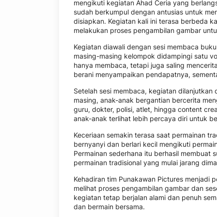
mengikuti kegiatan Ahad Ceria yang berlang
sudah berkumpul dengan antusias untuk meng
disiapkan. Kegiatan kali ini terasa berbeda k
melakukan proses pengambilan gambar untuk
Kegiatan diawali dengan sesi membaca buku
masing-masing kelompok didampingi satu vo
hanya membaca, tetapi juga saling mencerita
berani menyampaikan pendapatnya, sementa
Setelah sesi membaca, kegiatan dilanjutkan
masing, anak-anak bergantian bercerita men
guru, dokter, polisi, atlet, hingga content 
anak-anak terlihat lebih percaya diri untuk
Keceriaan semakin terasa saat permainan trad
bernyanyi dan berlari kecil mengikuti perma
Permainan sederhana itu berhasil membuat 
permainan tradisional yang mulai jarang dima
Kehadiran tim
Punakawan Pictures
menjadi p
melihat proses pengambilan gambar dan sese
kegiatan tetap berjalan alami dan penuh s
dan bermain bersama.