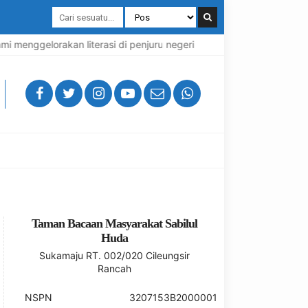
i menggelorakan literasi di penjuru negeri
TBM Sabilul Huda: 
Taman Bacaan Masyarakat Sabilul
Huda
Sukamaju RT. 002/020 Cileungsir
Rancah
NSPN
3207153B2000001