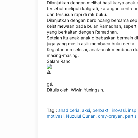
Dilanjutkan dengan melihat hasil karya ana
tersebut meliputi kaligrafi, karangan cerit
dan tersusun rapi di rak buku.
Dilanjutkan dengan berbincang bersama se
keistimewaan pada bulan Ramadhan, seperti: N
yang berkaitan dengan Ramadhan.
Setelah itu anak-anak dibebaskan bermain di
juga yang masih asik membaca buku cerita.
Kegiatanpun selesai, anak-anak membaca do’
masing-masing.
Salam Ranc
gé.
Ditulis oleh: Wiwin Yuningsih.
Tag :
ahad ceria
,
aksi
,
berbakti
,
inovasi
,
inspi
motivasi
,
Nuzulul Qur'an
,
oray-orayan
,
partis