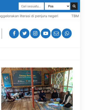
lorakan literasi di penjuru negeri
TBM Sabilul Huda: Inspiras