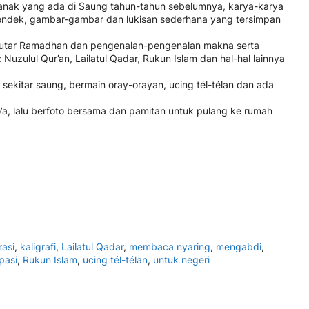
k-anak yang ada di Saung tahun-tahun sebelumnya, karya-karya
a pendek, gambar-gambar dan lukisan sederhana yang tersimpan
putar Ramadhan dan pengenalan-pengenalan makna serta
uzulul Qur’an, Lailatul Qadar, Rukun Islam dan hal-hal lainnya
 sekitar saung, bermain oray-orayan, ucing tél-télan dan ada
a, lalu berfoto bersama dan pamitan untuk pulang ke rumah
rasi
,
kaligrafi
,
Lailatul Qadar
,
membaca nyaring
,
mengabdi
,
ipasi
,
Rukun Islam
,
ucing tél-télan
,
untuk negeri