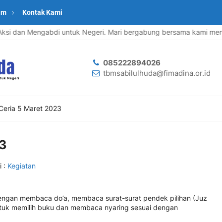
am
Kontak Kami
 Aksi dan Mengabdi untuk Negeri. Mari bergabung bersama kami mengge
085222894026
tbmsabilulhuda@fimadina.or.id
Ceria 5 Maret 2023
3
i :
Kegiatan
i dengan membaca do’a, membaca surat-surat pendek pilihan (Juz
tuk memilih buku dan membaca nyaring sesuai dengan