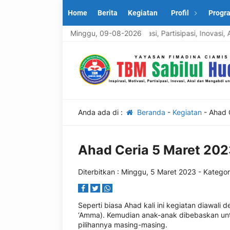
Home
Berita
Kegiatan
Profil
Progr
TBM Sabilul Huda: Inspirasi, Motivasi, Partisipasi, Inovasi,
Minggu, 09-08-2026
Anda ada di :
Beranda
-
Kegiatan
-
Ahad 
Ahad Ceria 5 Maret 202
Diterbitkan :
Minggu, 5 Maret 2023
- Kategor
Seperti biasa Ahad kali ini kegiatan diawal
‘Amma). Kemudian anak-anak dibebaskan un
pilihannya masing-masing.