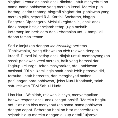
singkat, kemudian anak-anak diminta untuk menyebutkan
nama-nama pahlawan yang mereka kenal. Mereka pun
berbagi cerita tentang biografi singkat dari pahlawan yang
mereka pilih, seperti R.A. Kartini, Soekarno, hingga
Pangeran Diponegoro. Melalui kegiatan ini, anak-anak
tidak hanya belajar sejarah tetapi juga melatih
keterampilan berbicara dan keberanian untuk tampil di
depan teman-teman.
Sesi dilanjutkan dengan
ice breaking
bertema
“Pahlawanku,” yang dibawakan oleh relawan dengan
kreatif. Di sesi ini, setiap anak diajak untuk membayangkan
sosok pahlawan versi mereka, baik yang berasal dari
lingkup keluarga, tokoh masyarakat, atau pahlawan
nasional. “Di sini kami ingin anak-anak lebih percaya diri,
terbuka untuk bercerita, dan menghayati makna
perjuangan para pahlawan,” jelas Nurul Khotimah, salah
satu relawan TBM Sabilul Huda.
Lina Nurul Wahidah, relawan lainnya, menyampaikan
bahwa respons anak-anak sangat positif. “Mereka begitu
antusias dan bisa menyebutkan nama-nama pahlawan
dengan cepat. Beberapa bahkan bisa menceritakan
sejarah hidup mereka dengan cukup detail,” ujarnya.