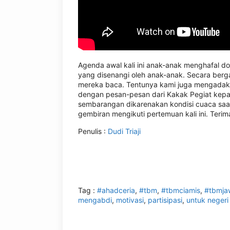
Agenda awal kali ini anak-anak menghafal d
yang disenangi oleh anak-anak. Secara berg
mereka baca. Tentunya kami juga mengadakan
dengan pesan-pesan dari Kakak Pegiat kepa
sembarangan dikarenakan kondisi cuaca saat
gembiran mengikuti pertemuan kali ini. Teri
Penulis :
Dudi Triaji
Tag :
#ahadceria
,
#tbm
,
#tbmciamis
,
#tbmja
mengabdi
,
motivasi
,
partisipasi
,
untuk negeri