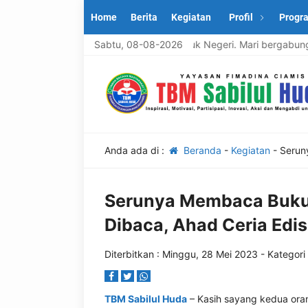
Home
Berita
Kegiatan
Profil
Progr
artisipasi, Inovasi, Aksi dan Mengabdi untuk Negeri. Mari bergabung 
Sabtu, 08-08-2026
Anda ada di :
Beranda
-
Kegiatan
-
Serun
Serunya Membaca Buku 
Dibaca, Ahad Ceria Edis
Diterbitkan :
Minggu, 28 Mei 2023
- Kategori
TBM Sabilul Huda
– Kasih sayang kedua ora