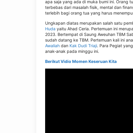
apa saja yang ada di muka bumi ini. Orang tu
terbebas dari masalah fisik, mental dan fina
terlebih bagi orang tua yang harus menempuh
Ungkapan diatas merupakan salah satu pemb
Huda
yaitu Ahad Ceria. Pertemuan ini merup
2023. Bertempat di Saung Aweuhan TBM Sabi
sudah datang ke TBM. Pertemuan kali ini an
Awaliah
dan
Kak Dudi Triaji
. Para Pegiat yan
anak-anak pada minggu ini.
Berikut Vidio Momen Keseruan Kita