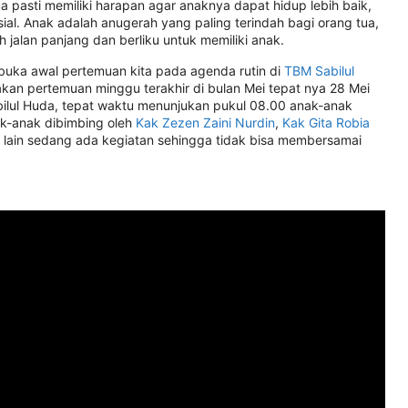
a pasti memiliki harapan agar anaknya dapat hidup lebih baik,
nsial. Anak adalah anugerah yang paling terindah bagi orang tua,
 jalan panjang dan berliku untuk memiliki anak.
uka awal pertemuan kita pada agenda rutin di
TBM Sabilul
akan pertemuan minggu terakhir di bulan Mei tepat nya 28 Mei
lul Huda, tepat waktu menunjukan pukul 08.00 anak-anak
ak-anak dibimbing oleh
Kak Zezen Zaini Nurdin
,
Kak Gita Robia
g lain sedang ada kegiatan sehingga tidak bisa membersamai