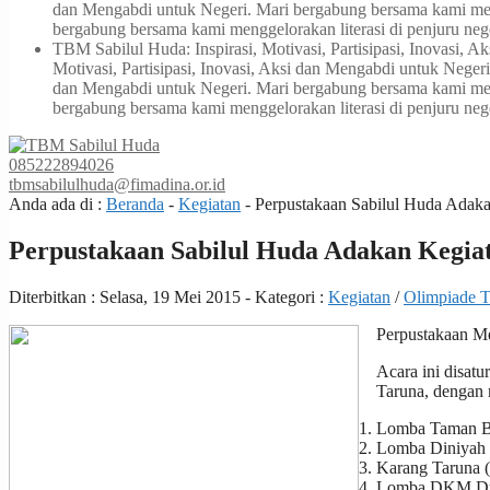
dan Mengabdi untuk Negeri. Mari bergabung bersama kami meng
bergabung bersama kami menggelorakan literasi di penjuru neg
TBM Sabilul Huda: Inspirasi, Motivasi, Partisipasi, Inovasi, 
Motivasi, Partisipasi, Inovasi, Aksi dan Mengabdi untuk Neger
dan Mengabdi untuk Negeri. Mari bergabung bersama kami meng
bergabung bersama kami menggelorakan literasi di penjuru neg
085222894026
tbmsabilulhuda@fimadina.or.id
Anda ada di :
Beranda
-
Kegiatan
-
Perpustakaan Sabilul Huda Adaka
Perpustakaan Sabilul Huda Adakan Kegiat
Diterbitkan :
Selasa, 19 Mei 2015
- Kategori :
Kegiatan
/
Olimpiade 
Perpustakaan Me
Acara ini disa
Taruna, dengan m
Lomba Taman Ba
Lomba Diniyah 
Karang Taruna
Lomba DKM Dusu