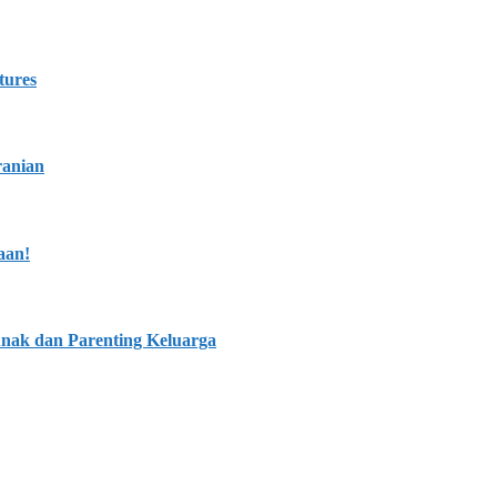
tures
ranian
aan!
nak dan Parenting Keluarga