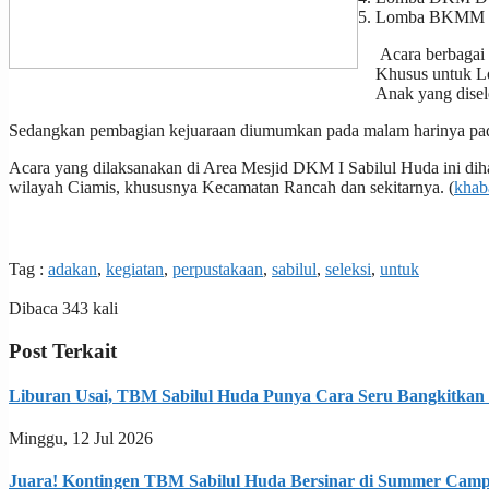
Lomba BKMM (L
Acara berbagai 
Khusus untuk L
Anak yang disel
Sedangkan pembagian kejuaraan diumumkan pada malam harinya pada
Acara yang dilaksanakan di Area Mesjid DKM I Sabilul Huda ini di
wilayah Ciamis, khususnya Kecamatan Rancah dan sekitarnya. (
khab
Tag :
adakan
,
kegiatan
,
perpustakaan
,
sabilul
,
seleksi
,
untuk
Dibaca 343 kali
Post Terkait
Liburan Usai, TBM Sabilul Huda Punya Cara Seru Bangkitkan
Minggu, 12 Jul 2026
Juara! Kontingen TBM Sabilul Huda Bersinar di Summer Camp