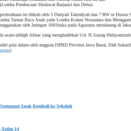
omba Pembacaan Sholawat Barjanzi dan Deba).
perlombaan ini diikuti oleh 5 Diniyah Takmilyah dan 7 RW se Dusun 
omba Taman Baca Anak yaitu Lomba Kolase Nusantara dan Menggambar
enggarakan oleh Jaringan 1001buku pada Agusutus mendatang di Jakar
 acara tabligh Akbar yang menghadirkan Ust. H Anang Hidayaturrah
hadiri pula dalam oleh anggota DPRD Provinsi Jawa Barat, Didi Sukar
aruna
)
 Semangat Anak Kembali ke Sekolah
 Yatim 14