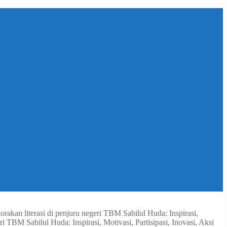
rakan literasi di penjuru negeri
TBM Sabilul Huda: Inspirasi,
ri
TBM Sabilul Huda: Inspirasi, Motivasi, Partisipasi, Inovasi, Aksi