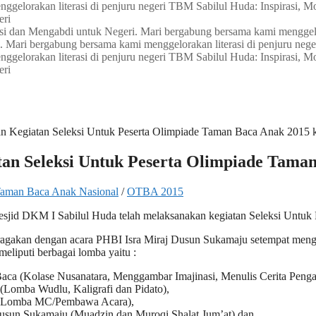
gelorakan literasi di penjuru negeri
TBM Sabilul Huda: Inspirasi, Mot
eri
Aksi dan Mengabdi untuk Negeri. Mari bergabung bersama kami menggelo
i. Mari bergabung bersama kami menggelorakan literasi di penjuru nege
gelorakan literasi di penjuru negeri
TBM Sabilul Huda: Inspirasi, Mot
eri
n Kegiatan Seleksi Untuk Peserta Olimpiade Taman Baca Anak 2015 k
an Seleksi Untuk Peserta Olimpiade Taman
Taman Baca Anak Nasional
/
OTBA 2015
sjid DKM I Sabilul Huda telah melaksanakan kegiatan Seleksi Untuk
turagakan dengan acara PHBI Isra Miraj Dusun Sukamaju setempat
eliputi berbagai lomba yaitu :
ca (Kolase Nusanatara, Menggambar Imajinasi, Menulis Cerita Peng
(Lomba Wudlu, Kaligrafi dan Pidato),
 (Lomba MC/Pembawa Acara),
n Sukamaju (Muadzin dan Muroqi Shalat Jum’at) dan