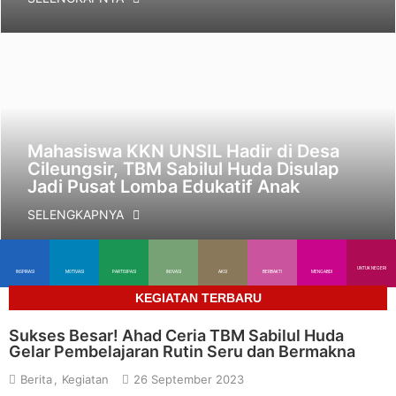
Mahasiswa KKN UNSIL Hadir di Desa
Cileungsir, TBM Sabilul Huda Disulap
Jadi Pusat Lomba Edukatif Anak
SELENGKAPNYA
UNTUK NEGERI
INSPIRASI
MOTIVASI
PARTISIPASI
INOVASI
AKSI
BERBAKTI
MENGABDI
KEGIATAN TERBARU
Sukses Besar! Ahad Ceria TBM Sabilul Huda
Gelar Pembelajaran Rutin Seru dan Bermakna
Berita
Kegiatan
26 September 2023