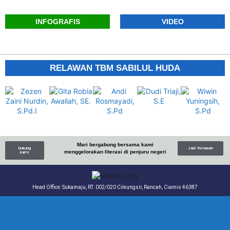
INFOGRAFIS
VIDEO
RELAWAN TBM SABILUL HUDA
Mari bergabung bersama kami
Dukung
Jadi Relawan
menggelorakan literasi di penjuru negeri
kami
Head Office: Sukamaju, RT. 002/020 Cileungsir, Rancah, Ciamis 46387