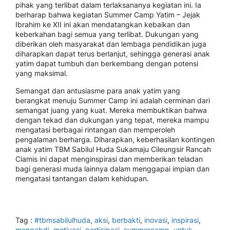
pihak yang terlibat dalam terlaksananya kegiatan ini. Ia
berharap bahwa kegiatan Summer Camp Yatim – Jejak
Ibrahim ke XII ini akan mendatangkan kebaikan dan
keberkahan bagi semua yang terlibat. Dukungan yang
diberikan oleh masyarakat dan lembaga pendidikan juga
diharapkan dapat terus berlanjut, sehingga generasi anak
yatim dapat tumbuh dan berkembang dengan potensi
yang maksimal.
Semangat dan antusiasme para anak yatim yang
berangkat menuju Summer Camp ini adalah cerminan dari
semangat juang yang kuat. Mereka membuktikan bahwa
dengan tekad dan dukungan yang tepat, mereka mampu
mengatasi berbagai rintangan dan memperoleh
pengalaman berharga. Diharapkan, keberhasilan kontingen
anak yatim TBM Sabilul Huda Sukamaju Cileungsir Rancah
Ciamis ini dapat menginspirasi dan memberikan teladan
bagi generasi muda lainnya dalam menggapai impian dan
mengatasi tantangan dalam kehidupan.
Tag :
#tbmsabilulhuda
,
aksi
,
berbakti
,
inovasi
,
inspirasi
,
mengabdi
,
motivasi
,
partisipasi
,
summercamp
,
untuk