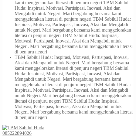
kami menggelorakan literasi di penjuru negeri
TBM Sabilul
Huda: Inspirasi, Motivasi, Partisipasi, Inovasi, Aksi dan
Mengabdi untuk Negeri. Mari bergabung bersama kami
menggelorakan literasi di penjuru negeri
TBM Sabilul Huda:
Inspirasi, Motivasi, Partisipasi, Inovasi, Aksi dan Mengabdi
untuk Negeri. Mari bergabung bersama kami menggelorakan
literasi di penjuru negeri
TBM Sabilul Huda: Inspirasi,
Motivasi, Partisipasi, Inovasi, Aksi dan Mengabdi untuk
Negeri. Mari bergabung bersama kami menggelorakan literasi
di penjuru negeri
TBM Sabilul Huda: Inspirasi, Motivasi, Partisipasi, Inovasi,
Aksi dan Mengabdi untuk Negeri. Mari bergabung bersama
kami menggelorakan literasi di penjuru negeri
TBM Sabilul
Huda: Inspirasi, Motivasi, Partisipasi, Inovasi, Aksi dan
Mengabdi untuk Negeri. Mari bergabung bersama kami
menggelorakan literasi di penjuru negeri
TBM Sabilul Huda:
Inspirasi, Motivasi, Partisipasi, Inovasi, Aksi dan Mengabdi
untuk Negeri. Mari bergabung bersama kami menggelorakan
literasi di penjuru negeri
TBM Sabilul Huda: Inspirasi,
Motivasi, Partisipasi, Inovasi, Aksi dan Mengabdi untuk
Negeri. Mari bergabung bersama kami menggelorakan literasi
di penjuru negeri
085222894026