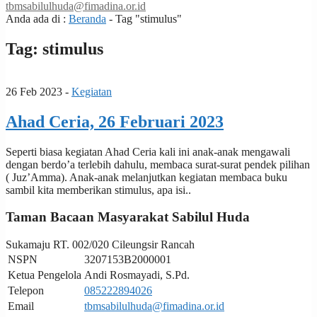
tbmsabilulhuda@fimadina.or.id
Anda ada di :
Beranda
-
Tag "stimulus"
Tag:
stimulus
26 Feb 2023 -
Kegiatan
Ahad Ceria, 26 Februari 2023
Seperti biasa kegiatan Ahad Ceria kali ini anak-anak mengawali
dengan berdo’a terlebih dahulu, membaca surat-surat pendek pilihan
( Juz’Amma). Anak-anak melanjutkan kegiatan membaca buku
sambil kita memberikan stimulus, apa isi..
Taman Bacaan Masyarakat Sabilul Huda
Sukamaju RT. 002/020 Cileungsir Rancah
NSPN
3207153B2000001
Ketua Pengelola
Andi Rosmayadi, S.Pd.
Telepon
085222894026
Email
tbmsabilulhuda@fimadina.or.id