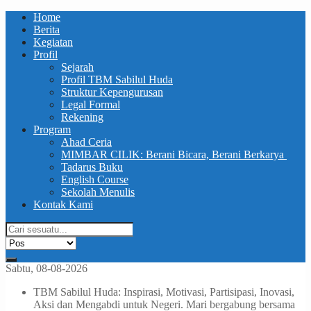
Home
Berita
Kegiatan
Profil
Sejarah
Profil TBM Sabilul Huda
Struktur Kepengurusan
Legal Formal
Rekening
Program
Ahad Ceria
MIMBAR CILIK: Berani Bicara, Berani Berkarya
Tadarus Buku
English Course
Sekolah Menulis
Kontak Kami
Sabtu, 08-08-2026
TBM Sabilul Huda: Inspirasi, Motivasi, Partisipasi, Inovasi,
Aksi dan Mengabdi untuk Negeri. Mari bergabung bersama