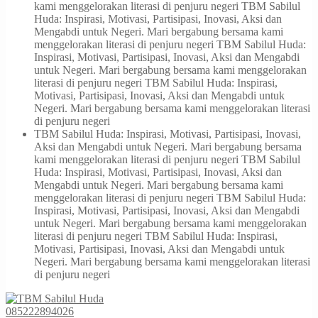
kami menggelorakan literasi di penjuru negeri
TBM Sabilul
Huda: Inspirasi, Motivasi, Partisipasi, Inovasi, Aksi dan
Mengabdi untuk Negeri. Mari bergabung bersama kami
menggelorakan literasi di penjuru negeri
TBM Sabilul Huda:
Inspirasi, Motivasi, Partisipasi, Inovasi, Aksi dan Mengabdi
untuk Negeri. Mari bergabung bersama kami menggelorakan
literasi di penjuru negeri
TBM Sabilul Huda: Inspirasi,
Motivasi, Partisipasi, Inovasi, Aksi dan Mengabdi untuk
Negeri. Mari bergabung bersama kami menggelorakan literasi
di penjuru negeri
TBM Sabilul Huda: Inspirasi, Motivasi, Partisipasi, Inovasi,
Aksi dan Mengabdi untuk Negeri. Mari bergabung bersama
kami menggelorakan literasi di penjuru negeri
TBM Sabilul
Huda: Inspirasi, Motivasi, Partisipasi, Inovasi, Aksi dan
Mengabdi untuk Negeri. Mari bergabung bersama kami
menggelorakan literasi di penjuru negeri
TBM Sabilul Huda:
Inspirasi, Motivasi, Partisipasi, Inovasi, Aksi dan Mengabdi
untuk Negeri. Mari bergabung bersama kami menggelorakan
literasi di penjuru negeri
TBM Sabilul Huda: Inspirasi,
Motivasi, Partisipasi, Inovasi, Aksi dan Mengabdi untuk
Negeri. Mari bergabung bersama kami menggelorakan literasi
di penjuru negeri
085222894026