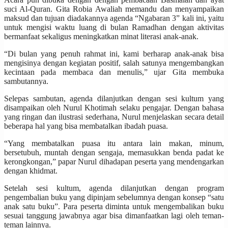
suci Al-Quran. Gita Robia Awaliah memandu dan menyampaikan
maksud dan tujuan diadakannya agenda “Ngabaran 3” kali ini, yaitu
untuk mengisi waktu luang di bulan Ramadhan dengan aktivitas
bermanfaat sekaligus meningkatkan minat literasi anak-anak.
“Di bulan yang penuh rahmat ini, kami berharap anak-anak bisa
mengisinya dengan kegiatan positif, salah satunya mengembangkan
kecintaan pada membaca dan menulis,” ujar Gita membuka
sambutannya.
Selepas sambutan, agenda dilanjutkan dengan sesi kultum yang
disampaikan oleh Nurul Khotimah selaku pengajar. Dengan bahasa
yang ringan dan ilustrasi sederhana, Nurul menjelaskan secara detail
beberapa hal yang bisa membatalkan ibadah puasa.
“Yang membatalkan puasa itu antara lain makan, minum,
bersetubuh, muntah dengan sengaja, memasukkan benda padat ke
kerongkongan,” papar Nurul dihadapan peserta yang mendengarkan
dengan khidmat.
Setelah sesi kultum, agenda dilanjutkan dengan program
pengembalian buku yang dipinjam sebelumnya dengan konsep “satu
anak satu buku”. Para peserta diminta untuk mengembalikan buku
sesuai tanggung jawabnya agar bisa dimanfaatkan lagi oleh teman-
teman lainnya.