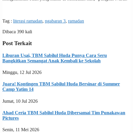
Tag :
literasi ramadan
,
ngabaran 3
,
ramadan
Dibaca 390 kali
Post Terkait
Liburan Usai, TBM Sabilul Huda Punya Cara Seru
Bangkitkan Semangat Anak Kembali ke Sekolah
Minggu, 12 Jul 2026
Juara! Kontingen TBM Sabilul Huda Bersinar di Summer
Camp Yatim 14
Jumat, 10 Jul 2026
Ahad Ceria TBM Sabilul Huda Dibersamai Tim Punakawan
Pictures
Senin, 11 Mei 2026